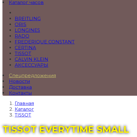
Каталог часов
BREITLING
ORIS
LONGINES
RADO
FREDERIQUE CONSTANT
CERTINA
TISSOT
CALVIN KLEIN
АКСЕССУАРЫ
Спецпредложения
Новости
Доставка
Контакты
Главная
Каталог
TISSOT
TISSOT EVERYTIME SMALL