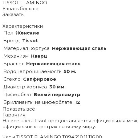
TISSOT FLAMINGO
Узнать больше
Заказать
Характеристики
Пол
Женские
Бренд
Tissot
Материал корпуса
Нержавеющая сталь
Механизм
Кварц
Браслет
Нержавеющая сталь
Водонепроницаемость
50 м.
Стекло
Сапфировое
Диаметр корпуса
30 мм.
Циферблат
Белый перламутр
Бриллианты на циферблате
12
Показать всё
Гарантия
На все часы Tissot предоставляется официальная ме
официальных центрах по всему миру.
Часы TISSOT FLAMINGO T094.210.11.116.00