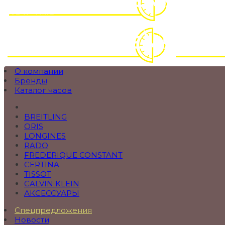
О компании
Бренды
Каталог часов
BREITLING
ORIS
LONGINES
RADO
FREDERIQUE CONSTANT
CERTINA
TISSOT
CALVIN KLEIN
АКСЕССУАРЫ
Спецпредложения
Новости