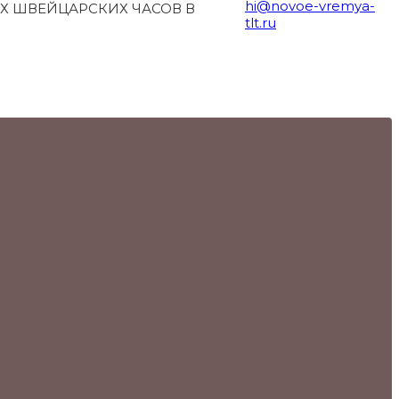
hi@novoe-vremya-
Х ШВЕЙЦАРСКИХ ЧАСОВ В
tlt.ru