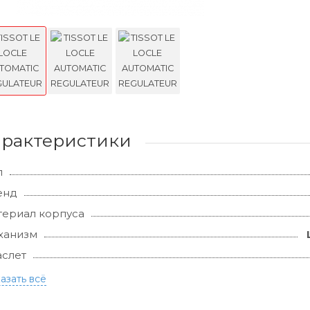
арактеристики
л
енд
ериал корпуса
ханизм
слет
азать всё