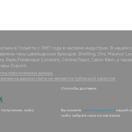
отаем в Тольятти с 1997 года в часовой индустрии. В нашем 
влены часы швейцарских брендов: Breitling, Oris, Maurice Lacr
s, Rado,Frederique Constant, Certina,Tissot, Calvin Klein, а такж
уары Dupont.
тка персональных данных
жения на данном сайте не являются публичной офертой.
Способы доставки
 получении, либо
Вы можете
заказать доставку
нашей к
либо забрать часы из магазина.