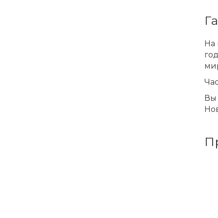
Г
На 
го
ми
Ча
Вы 
Нов
П