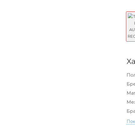
Х
По
Бр
Мат
Ме
Бра
Пок