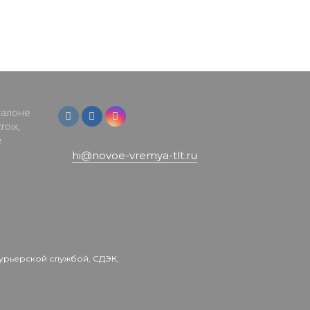
салоне
oix,
е
hi@novoe-vremya-tlt.ru
урьерской службой, СДЭК,