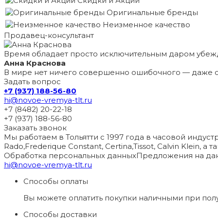
Скидки и Акции
Оригинальные бренды
Неизменное качество
Продавец-консультант
Время обладает просто исключительным даром убеж
Анна Краснова
В мире нет ничего совершенно ошибочного — даже с
Задать вопрос
+7 (937) 188-56-80
hi@novoe-vremya-tlt.ru
+7 (8482) 20-22-18
+7 (937) 188-56-80
Заказать звонок
Мы работаем в Тольятти с 1997 года в часовой индустри
Rado,Frederique Constant, Certina,Tissot, Calvin Klein, 
Обработка персональных данных
Предложения на дан
hi@novoe-vremya-tlt.ru
Способы оплаты
Вы можете оплатить покупки наличными при пол
Способы доставки