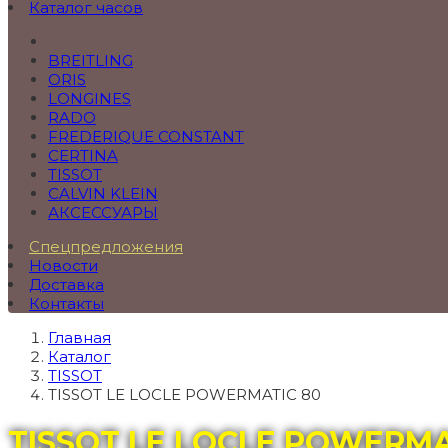
Каталог часов
BREITLING
ORIS
LONGINES
RADO
FREDERIQUE CONSTANT
CERTINA
TISSOT
CALVIN KLEIN
АКСЕССУАРЫ
Спецпредложения
Новости
Доставка
Контакты
Главная
Каталог
TISSOT
TISSOT LE LOCLE POWERMATIC 80
TISSOT LE LOCLE POWERMA