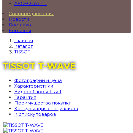
АКСЕССУАРЫ
Спецпредложения
Новости
Доставка
Контакты
Главная
Каталог
TISSOT
TISSOT T-WAVE
Фотографии и цена
Характеристики
Видеообзоры Tissot
Гарантия
Преимущества покупки
Консультация специалиста
К списку товаров