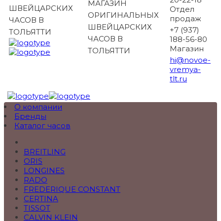
МАГАЗИН
ШВЕЙЦАРСКИХ
Отдел
ОРИГИНАЛЬНЫХ
продаж
ЧАСОВ В
ШВЕЙЦАРСКИХ
+7 (937)
ТОЛЬЯТТИ
ЧАСОВ В
188-56-80
Магазин
ТОЛЬЯТТИ
hi@novoe-
vremya-
tlt.ru
О компании
Бренды
Каталог часов
BREITLING
ORIS
LONGINES
RADO
FREDERIQUE CONSTANT
CERTINA
TISSOT
CALVIN KLEIN