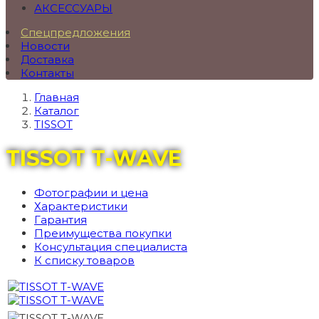
АКСЕССУАРЫ
Спецпредложения
Новости
Доставка
Контакты
Главная
Каталог
TISSOT
TISSOT T-WAVE
Фотографии и цена
Характеристики
Гарантия
Преимущества покупки
Консультация специалиста
К списку товаров