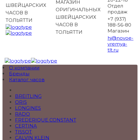
МАГАЗИН
ШВЕЙЦАРСКИХ
Отдел
ОРИГИНАЛЬНЫХ
продаж
ЧАСОВ В
ШВЕЙЦАРСКИХ
+7 (937)
ТОЛЬЯТТИ
ЧАСОВ В
188-56-80
Магазин
ТОЛЬЯТТИ
hi@novoe-
vremya-
tlt.ru
О компании
Бренды
Каталог часов
BREITLING
ORIS
LONGINES
RADO
FREDERIQUE CONSTANT
CERTINA
TISSOT
CALVIN KLEIN