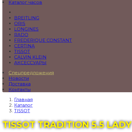
Каталог часов
BREITLING
ORIS
LONGINES
RADO
FREDERIQUE CONSTANT
CERTINA
TISSOT
CALVIN KLEIN
АКСЕССУАРЫ
Спецпредложения
Новости
Доставка
Контакты
Главная
Каталог
TISSOT
TISSOT TRADITION 5.5 LADY