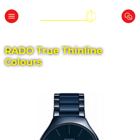
Главная
Каталог
RADO
RADO True Thinline
Colours