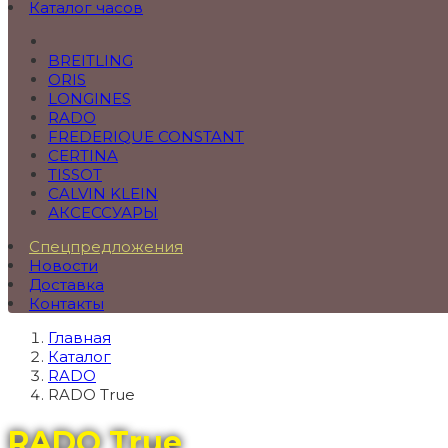
Каталог часов
BREITLING
ORIS
LONGINES
RADO
FREDERIQUE CONSTANT
CERTINA
TISSOT
CALVIN KLEIN
АКСЕССУАРЫ
Спецпредложения
Новости
Доставка
Контакты
Главная
Каталог
RADO
RADO True
RADO True