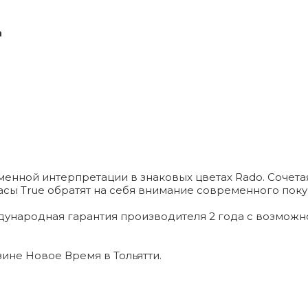
а
нной интерпретации в знаковых цветах Rado. Сочетая 
ы True обратят на себя внимание современного покупа
дународная гарантия производителя 2 года с возмож
азине Новое Время в Тольятти.