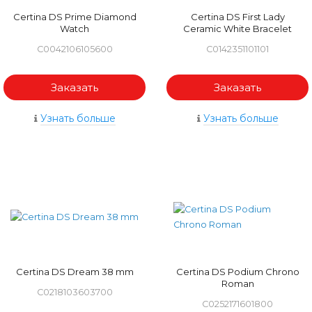
Certina DS Prime Diamond
Certina DS First Lady
Watch
Ceramic White Bracelet
C0042106105600
C0142351101101
Заказать
Заказать
Узнать больше
Узнать больше
Certina DS Dream 38 mm
Certina DS Podium Chrono
Roman
C0218103603700
C0252171601800