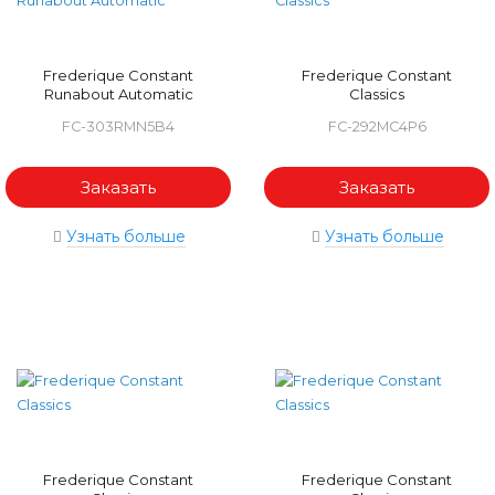
Frederique Constant
Frederique Constant
Runabout Automatic
Classics
FC-303RMN5B4
FC-292MC4P6
Заказать
Заказать
Узнать больше
Узнать больше
Frederique Constant
Frederique Constant