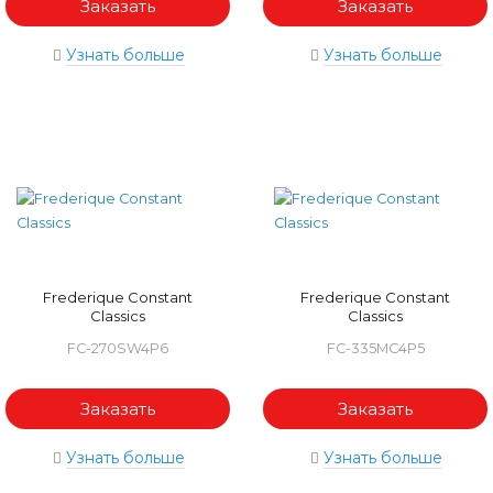
Заказать
Заказать
Узнать больше
Узнать больше
Frederique Constant
Frederique Constant
Classics
Classics
FC-270SW4P6
FC-335MC4P5
Заказать
Заказать
Узнать больше
Узнать больше