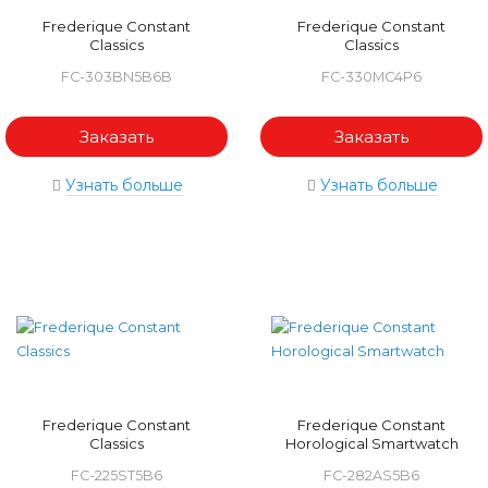
Frederique Constant
Frederique Constant
Classics
Classics
FC-303BN5B6B
FC-330MC4P6
Заказать
Заказать
Узнать больше
Узнать больше
Frederique Constant
Frederique Constant
Classics
Horological Smartwatch
FC-225ST5B6
FC-282AS5B6