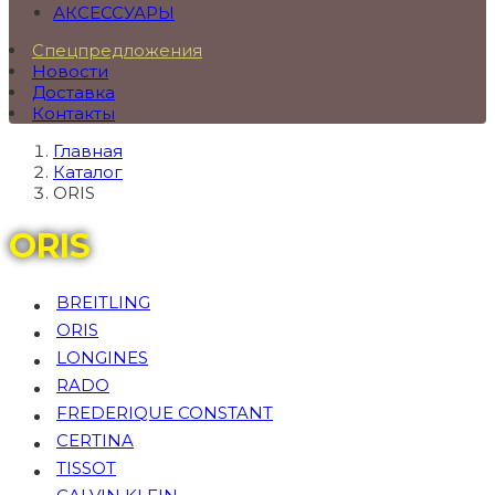
АКСЕССУАРЫ
Спецпредложения
Новости
Доставка
Контакты
Главная
Каталог
ORIS
ORIS
BREITLING
ORIS
LONGINES
RADO
FREDERIQUE CONSTANT
CERTINA
TISSOT