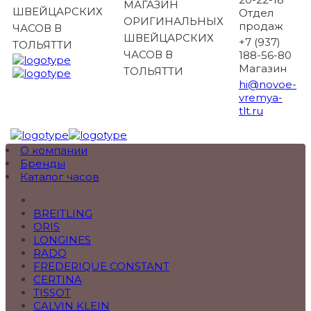
МАГАЗИН
ШВЕЙЦАРСКИХ
Отдел
ОРИГИНАЛЬНЫХ
продаж
ЧАСОВ В
ШВЕЙЦАРСКИХ
+7 (937)
ТОЛЬЯТТИ
ЧАСОВ В
188-56-80
Магазин
ТОЛЬЯТТИ
hi@novoe-
vremya-
tlt.ru
О компании
Бренды
Каталог часов
BREITLING
ORIS
LONGINES
RADO
FREDERIQUE CONSTANT
CERTINA
TISSOT
CALVIN KLEIN